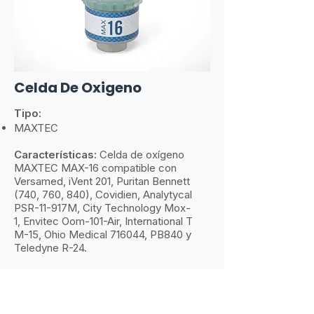
Celda De Oxigeno
Tipo:
MAXTEC
Características:
​
Celda de oxígeno
MAXTEC MAX-16 compatible con
Versamed, iVent 201, Puritan Bennett
(740, 760, 840), Covidien, Analytycal
PSR-11-917M, City Technology Mox-
1, Envitec Oom-101-Air, International T
M-15, Ohio Medical 716044, PB840 y
Teledyne R-24.
Más información