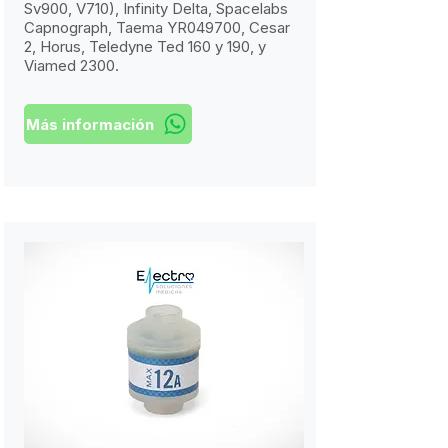
Sv900, V710), Infinity Delta, Spacelabs
Capnograph, Taema YR049700, Cesar
2, Horus, Teledyne Ted 160 y 190, y
Viamed 2300.
Más información