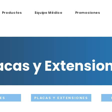
Productos
Equipo Médico
Promociones
acas y Extensio
CES
PLACAS Y EXTENSIONES